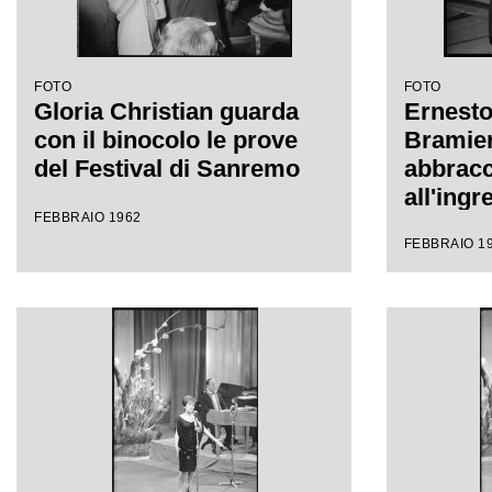
FOTO
FOTO
Gloria Christian guarda
Ernesto
con il binocolo le prove
Bramier
del Festival di Sanremo
abbracc
all'ingr
FEBBRAIO 1962
all'inte
FEBBRAIO 1
Sanremo
Festival