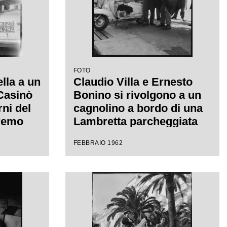
FOTO
ella a un
Claudio Villa e Ernesto
 Casinò
Bonino si rivolgono a un
rni del
cagnolino a bordo di una
nremo
Lambretta parcheggiata
canzone
davanti al Casinò
FEBBRAIO 1962
llo"
municipale nei giorni del
XII Festival di Sanremo