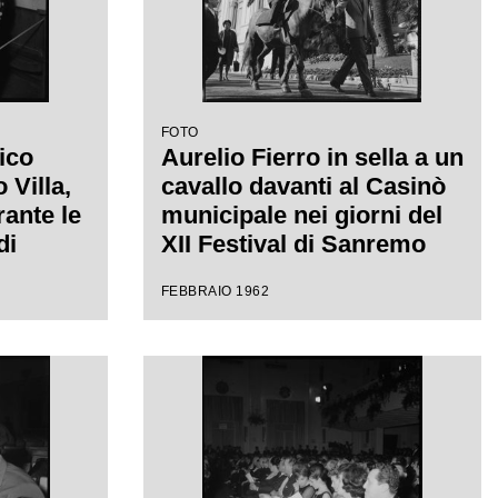
FOTO
ico
Aurelio Fierro in sella a un
Villa,
cavallo davanti al Casinò
rante le
municipale nei giorni del
di
XII Festival di Sanremo
 uno
dove presenta la canzone
FEBBRAIO 1962
"Lui andava a cavallo"