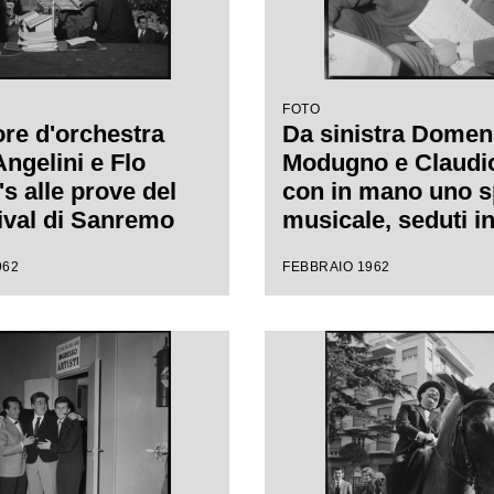
FOTO
tore d'orchestra
Da sinistra Domen
Angelini e Flo
Modugno e Claudio 
s alle prove del
con in mano uno s
tival di Sanremo
musicale, seduti in
durante le prove d
962
FEBBRAIO 1962
Festival di Sanre