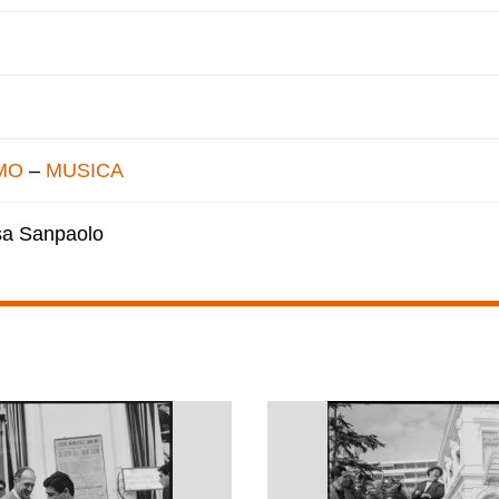
MO
–
MUSICA
esa Sanpaolo