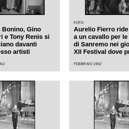
FOTO
 Bonino, Gino
Aurelio Fierro ride 
i e Tony Renis si
a un cavallo per le
iano davanti
di Sanremo nei gio
esso artisti
XII Festival dove 
rno del Casinò di
la canzone "Lui an
962
FEBBRAIO 1962
 nei giorni del
cavallo"