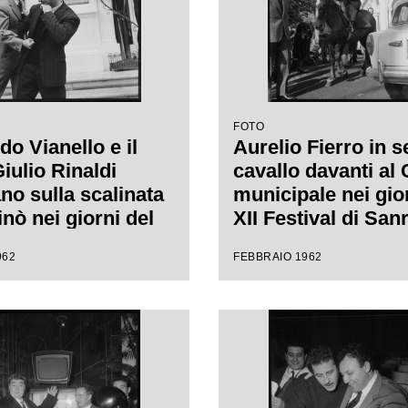
FOTO
o Vianello e il
Aurelio Fierro in s
iulio Rinaldi
cavallo davanti al
no sulla scalinata
municipale nei gio
nò nei giorni del
XII Festival di Sa
tival di Sanremo
dove presenta la 
962
FEBBRAIO 1962
"Lui andava a cava