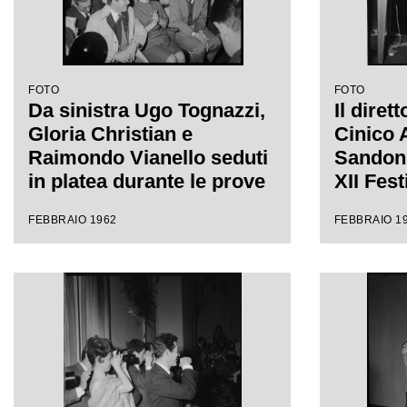
FOTO
FOTO
Da sinistra Ugo Tognazzi,
Il diret
Gloria Christian e
Cinico 
Raimondo Vianello seduti
Sandon'
in platea durante le prove
XII Fes
del Festival di Sanremo
FEBBRAIO 1962
FEBBRAIO 1