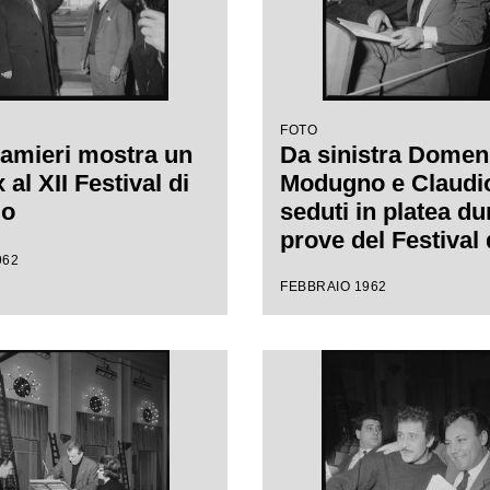
FOTO
amieri mostra un
Da sinistra Domen
al XII Festival di
Modugno e Claudio 
mo
seduti in platea du
prove del Festival 
962
Sanremo, leggono
FEBBRAIO 1962
spartito musicale