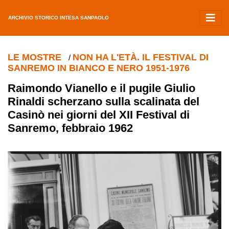
ARCHIVIO STORICO INTESA SANPAOLO
LE MOSTRE
NON HA L'ETÀ. IL FESTIVAL DI
/
SANREMO IN BIANCO E NERO 1951-1976
Raimondo Vianello e il pugile Giulio
Rinaldi scherzano sulla scalinata del
Casinò nei giorni del XII Festival di
Sanremo, febbraio 1962