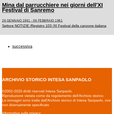
Mina dal parrucchiere nei giorni dell'XI
Festival di Sanremo
28 GENNAIO 1961 - 06 FEBBRAIO 1961
Settore NOTIZIE /Registro 103 /XI Festival della canzone italiana
successiva
ARCHIVIO STORICO INTESA SANPAOLO
©2002-2020 diritti riservati Intesa Sanpaolo.
Riproduzione vietata come da regolamento dell'Archivio storico.
Le immagini sono tratte dall'Archivio storico di Intesa Sanpaolo, ove
non diversamente specificato
informativa sulla privacy