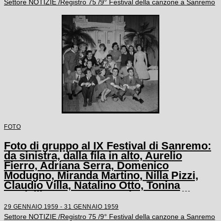
Settore NOTIZIE /Registro 75 /9° Festival della canzone a Sanremo
FOTO
Foto di gruppo al IX Festival di Sanremo:
da sinistra, dalla fila in alto, Aurelio
Fierro, Adriana Serra, Domenico
Modugno, Miranda Martino, Nilla Pizzi,
Claudio Villa, Natalino Otto, Tonina
Torrielli, Arturo Testa, Johnny Dorelli,
Anna D'Amico, Teddy Reno, Gino Latilla,
29 GENNAIO 1959 - 31 GENNAIO 1959
Achille Togliani, Betty Curtis, Enzo
Settore NOTIZIE /Registro 75 /9° Festival della canzone a Sanremo