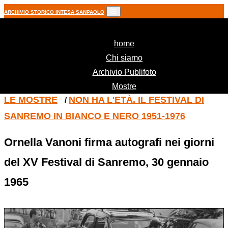
ARCHIVIO STORICO INTESA SANPAOLO
(current)
home
Chi siamo
Archivio Publifoto
Mostre
LE MOSTRE
NON HA L'ETÀ. IL FESTIVAL DI
/
SANREMO IN BIANCO E NERO 1951-1976
Ornella Vanoni firma autografi nei giorni
del XV Festival di Sanremo, 30 gennaio
1965