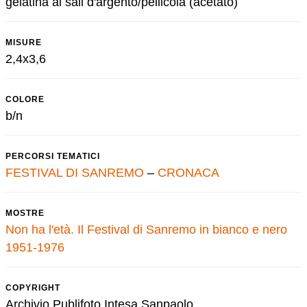
gelatina ai sali d'argento/pellicola (acetato)
MISURE
2,4x3,6
COLORE
b/n
PERCORSI TEMATICI
FESTIVAL DI SANREMO
–
CRONACA
MOSTRE
Non ha l'età. Il Festival di Sanremo in bianco e nero
1951-1976
COPYRIGHT
Archivio Publifoto Intesa Sanpaolo