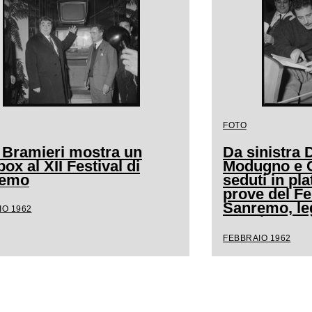
FOTO
 Bramieri mostra un
Da sinistra
ox al XII Festival di
Modugno e Cl
remo
seduti in pla
prove del Fe
Sanremo, l
IO 1962
spartito mus
FEBBRAIO 1962