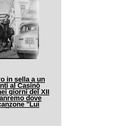
o in sella a un
nti al Casinò
ei giorni del XII
 Sanremo dove
canzone "Lui
allo"