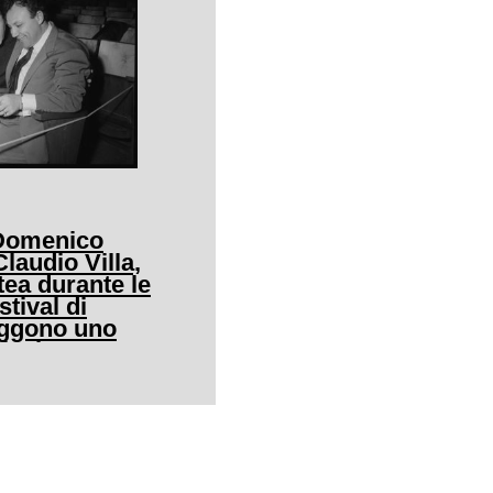
 Domenico
audio Villa,
tea durante le
stival di
eggono uno
icale