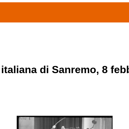
(current)
home
Chi siamo
Archivio Publifoto
Mostre
 italiana di Sanremo, 8 feb