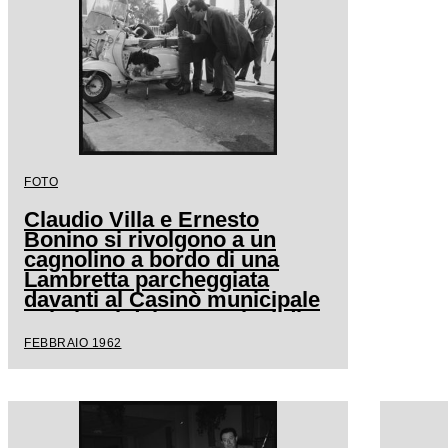
FOTO
Claudio Villa e Ernesto
Bonino si rivolgono a un
cagnolino a bordo di una
Lambretta parcheggiata
davanti al Casinò municipale
nei giorni del XII Festival di
Sanremo
FEBBRAIO 1962