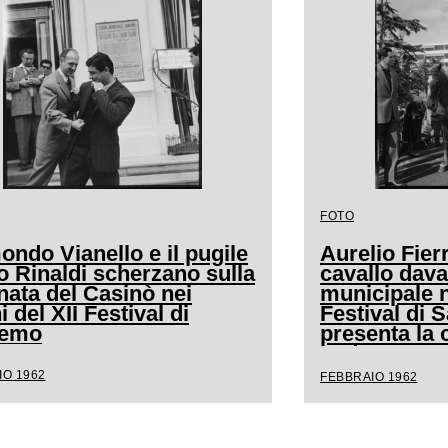
FOTO
ndo Vianello e il pugile
Aurelio Fierr
o Rinaldi scherzano sulla
cavallo dava
nata del Casinò nei
municipale n
i del XII Festival di
Festival di
remo
presenta la 
andava a cav
IO 1962
FEBBRAIO 1962