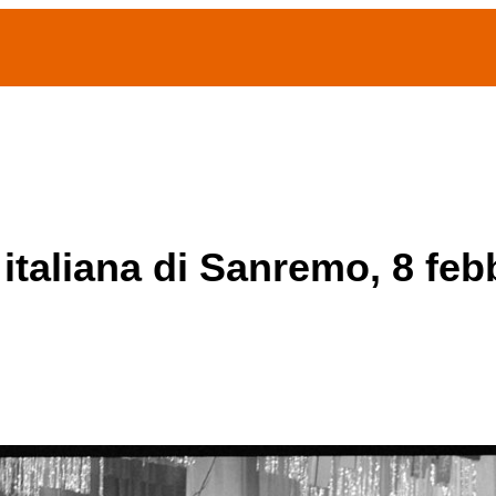
(current)
home
Chi siamo
Archivio Publifoto
Mostre
 italiana di Sanremo, 8 feb