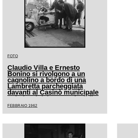
FOTO
Claudio Villa e Ernesto
Bonino si rivolgono a un
cagnolino a bordo di una
Lambretta parcheggiata
davanti al Casinò municipale
nei giorni del XII Festival di
Sanremo
FEBBRAIO 1962