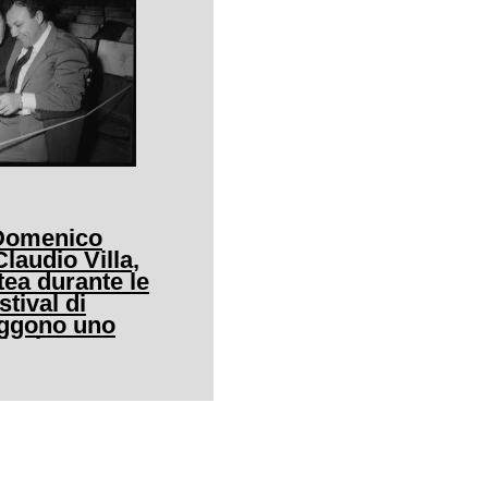
 Domenico
audio Villa,
tea durante le
stival di
eggono uno
icale