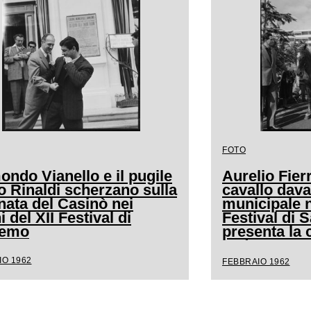
FOTO
ndo Vianello e il pugile
Aurelio Fierr
o Rinaldi scherzano sulla
cavallo dava
nata del Casinò nei
municipale n
i del XII Festival di
Festival di
remo
presenta la 
andava a cav
IO 1962
FEBBRAIO 1962