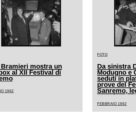
FOTO
 Bramieri mostra un
Da sinistra
ox al XII Festival di
Modugno e Cl
remo
seduti in pla
prove del Fe
Sanremo, l
IO 1962
spartito mus
FEBBRAIO 1962