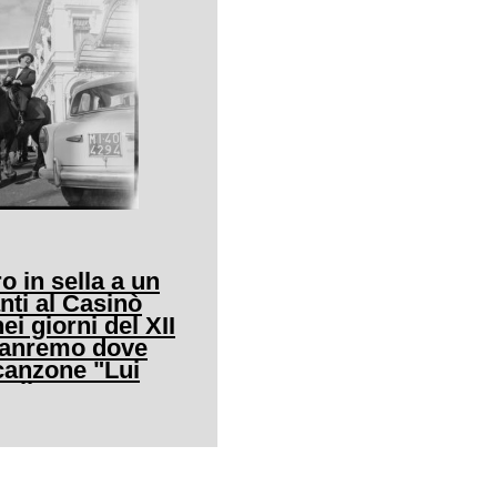
o in sella a un
nti al Casinò
ei giorni del XII
 Sanremo dove
canzone "Lui
allo"