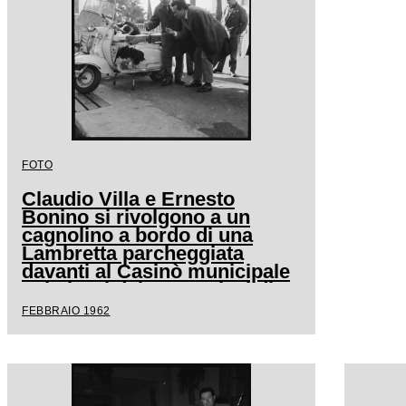
FOTO
Claudio Villa e Ernesto
Bonino si rivolgono a un
cagnolino a bordo di una
Lambretta parcheggiata
davanti al Casinò municipale
nei giorni del XII Festival di
Sanremo
FEBBRAIO 1962