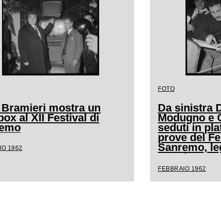
FOTO
 Bramieri mostra un
Da sinistra
ox al XII Festival di
Modugno e Cl
remo
seduti in pla
prove del Fe
Sanremo, l
IO 1962
spartito mus
FEBBRAIO 1962