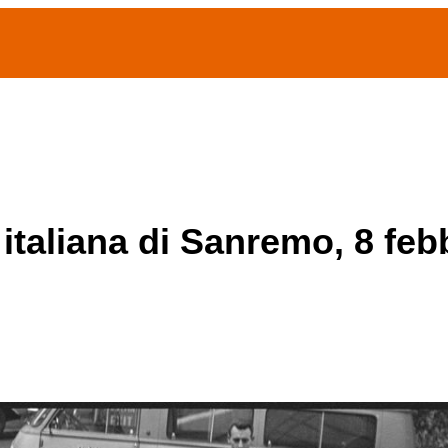
(current)
home
Chi siamo
Archivio Publifoto
Mostre
 italiana di Sanremo, 8 feb