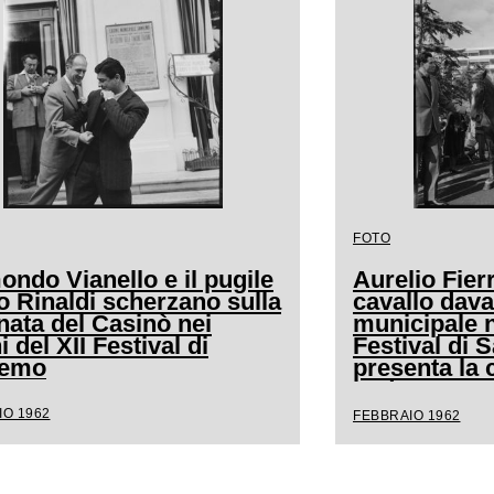
FOTO
ndo Vianello e il pugile
Aurelio Fierr
o Rinaldi scherzano sulla
cavallo dava
nata del Casinò nei
municipale n
i del XII Festival di
Festival di
remo
presenta la 
andava a cav
IO 1962
FEBBRAIO 1962