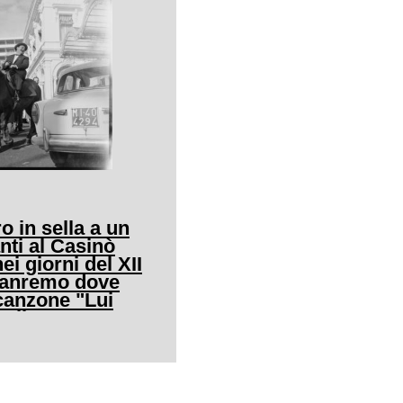
o in sella a un
nti al Casinò
ei giorni del XII
 Sanremo dove
canzone "Lui
allo"