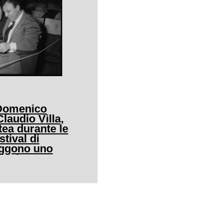
 Domenico
audio Villa,
tea durante le
stival di
eggono uno
icale