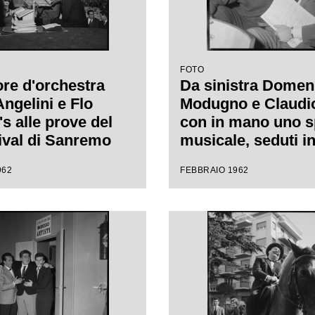
FOTO
tore d'orchestra
Da sinistra Domen
Angelini e Flo
Modugno e Claudio 
s alle prove del
con in mano uno s
tival di Sanremo
musicale, seduti in
durante le prove d
962
FEBBRAIO 1962
Festival di Sanre