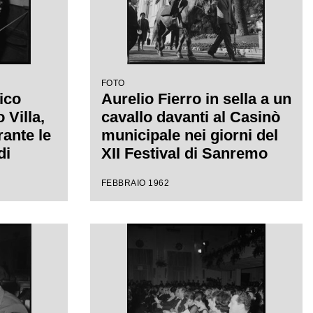
FOTO
ico
Aurelio Fierro in sella a un
Villa,
cavallo davanti al Casinò
rante le
municipale nei giorni del
di
XII Festival di Sanremo
 uno
dove presenta la canzone
FEBBRAIO 1962
"Lui andava a cavallo"