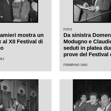
FOTO
amieri mostra un
Da sinistra Domen
al XII Festival di
Modugno e Claudio 
mo
seduti in platea du
prove del Festival 
962
Sanremo, leggono
FEBBRAIO 1962
spartito musicale