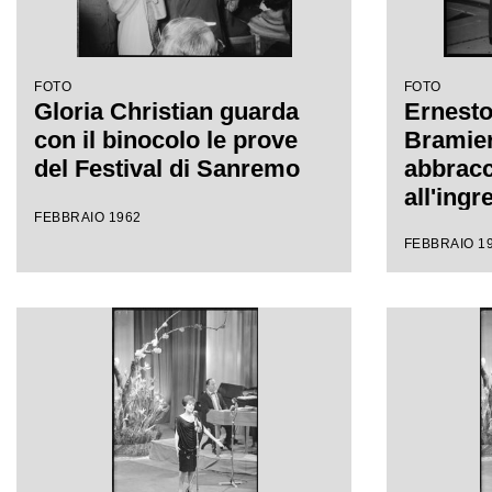
FOTO
FOTO
Gloria Christian guarda
Ernesto
con il binocolo le prove
Bramier
del Festival di Sanremo
abbracc
all'ingr
FEBBRAIO 1962
all'inte
FEBBRAIO 1
Sanremo
Festival