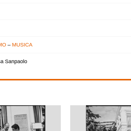
MO
–
MUSICA
esa Sanpaolo