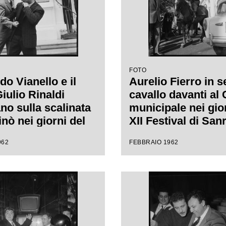
FOTO
o Vianello e il
Aurelio Fierro in s
iulio Rinaldi
cavallo davanti al
no sulla scalinata
municipale nei gio
nò nei giorni del
XII Festival di Sa
tival di Sanremo
dove presenta la 
962
FEBBRAIO 1962
"Lui andava a cava