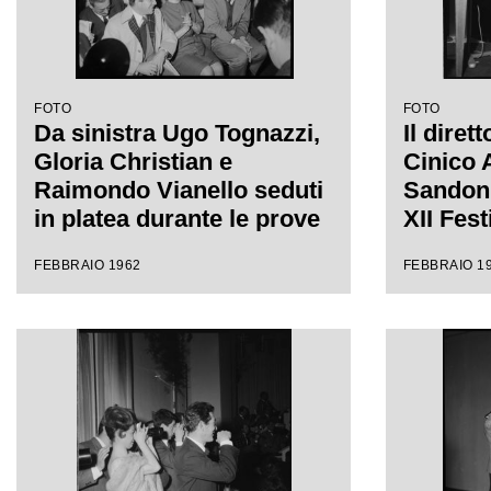
FOTO
FOTO
Da sinistra Ugo Tognazzi,
Il diret
Gloria Christian e
Cinico 
Raimondo Vianello seduti
Sandon'
in platea durante le prove
XII Fes
del Festival di Sanremo
FEBBRAIO 1962
FEBBRAIO 1