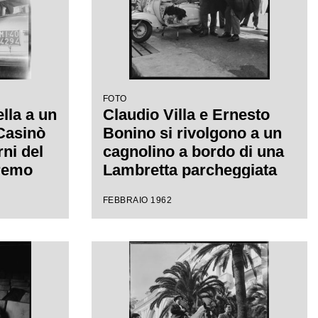
FOTO
ella a un
Claudio Villa e Ernesto
 Casinò
Bonino si rivolgono a un
rni del
cagnolino a bordo di una
nremo
Lambretta parcheggiata
canzone
davanti al Casinò
FEBBRAIO 1962
llo"
municipale nei giorni del
XII Festival di Sanremo