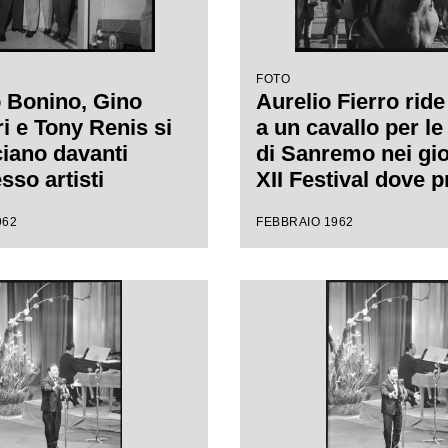
FOTO
 Bonino, Gino
Aurelio Fierro ride 
i e Tony Renis si
a un cavallo per le
iano davanti
di Sanremo nei gio
esso artisti
XII Festival dove 
rno del Casinò di
la canzone "Lui an
962
FEBBRAIO 1962
 nei giorni del
cavallo"