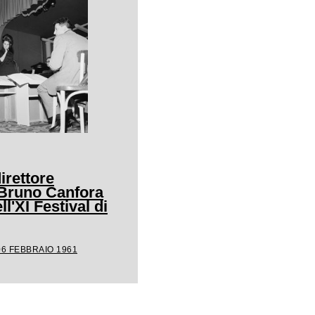
irettore
 Bruno Canfora
ll'XI Festival di
06 FEBBRAIO 1961