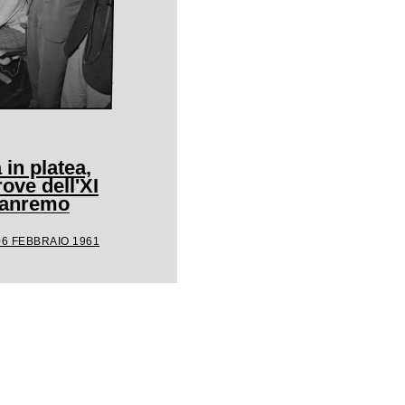
 in platea,
rove dell'XI
 Sanremo
06 FEBBRAIO 1961