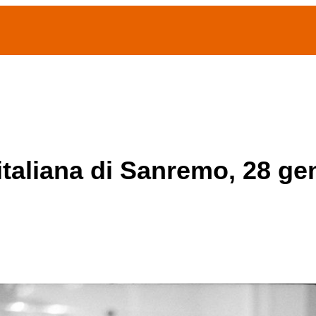
(current)
home
Chi siamo
Archivio Publifoto
Mostre
 italiana di Sanremo, 28 g