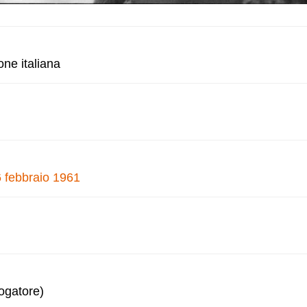
one italiana
6 febbraio 1961
logatore)