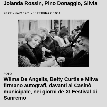
Jolanda Rossin, Pino Donaggio, Silvia
Guidi, Little Tony, Nadia Liani, Tony
28 GENNAIO 1961 - 06 FEBBRAIO 1961
Renis e Betty Curtis
FOTO
Wilma De Angelis, Betty Curtis e Milva
firmano autografi, davanti al Casinò
municipale, nei giorni de XI Festival di
Sanremo