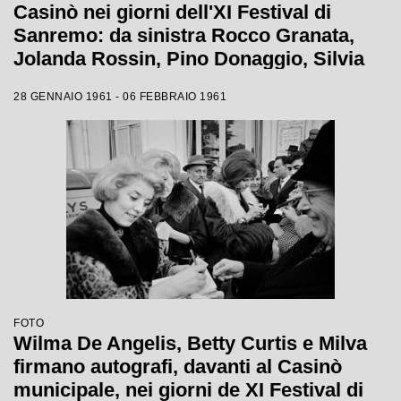
Casinò nei giorni dell'XI Festival di
Sanremo: da sinistra Rocco Granata,
Jolanda Rossin, Pino Donaggio, Silvia
Guidi, Little Tony, Nadia Liani, Tony
28 GENNAIO 1961 - 06 FEBBRAIO 1961
Renis e Betty Curtis
FOTO
Wilma De Angelis, Betty Curtis e Milva
firmano autografi, davanti al Casinò
municipale, nei giorni de XI Festival di