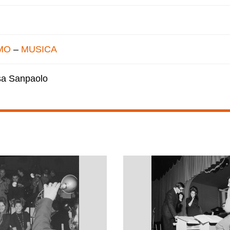
MO
–
MUSICA
esa Sanpaolo