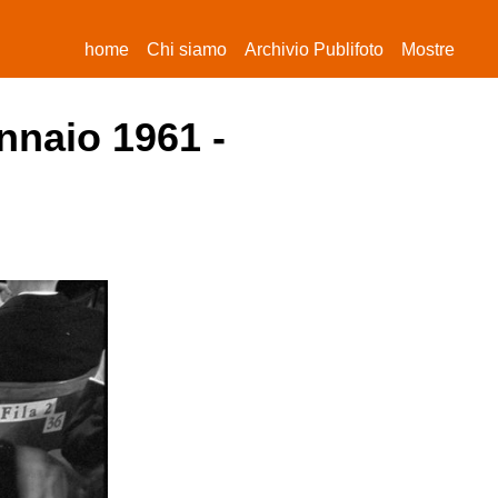
(current)
home
Chi siamo
Archivio Publifoto
Mostre
nnaio 1961 -