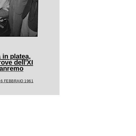
 in platea,
rove dell'XI
 Sanremo
06 FEBBRAIO 1961