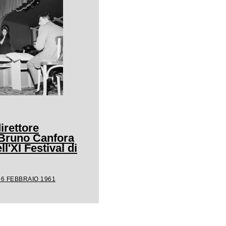
irettore
 Bruno Canfora
ll'XI Festival di
06 FEBBRAIO 1961