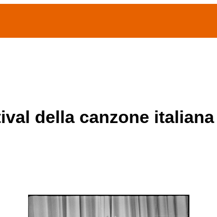
(current)
home
Chi siamo
Archivio Publifoto
Mostre
tival della canzone italia