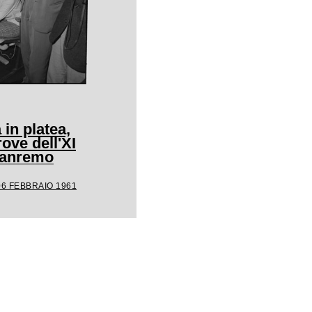
 in platea,
rove dell'XI
 Sanremo
06 FEBBRAIO 1961