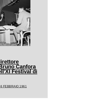
irettore
 Bruno Canfora
ll'XI Festival di
06 FEBBRAIO 1961