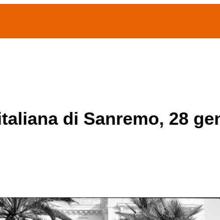
(current)
home
Chi siamo
Archivio Publifoto
Mostre
 italiana di Sanremo, 28 g