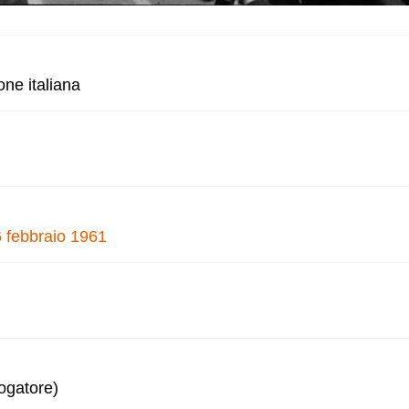
one italiana
6 febbraio 1961
logatore)