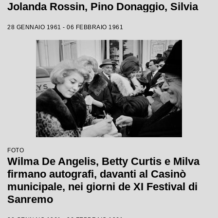
Jolanda Rossin, Pino Donaggio, Silvia
Guidi, Little Tony, Nadia Liani, Tony
28 GENNAIO 1961 - 06 FEBBRAIO 1961
Renis e Betty Curtis
FOTO
Wilma De Angelis, Betty Curtis e Milva
firmano autografi, davanti al Casinò
municipale, nei giorni de XI Festival di
Sanremo