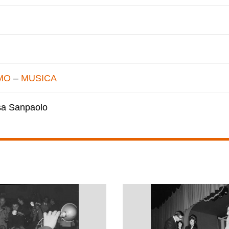
MO
–
MUSICA
esa Sanpaolo