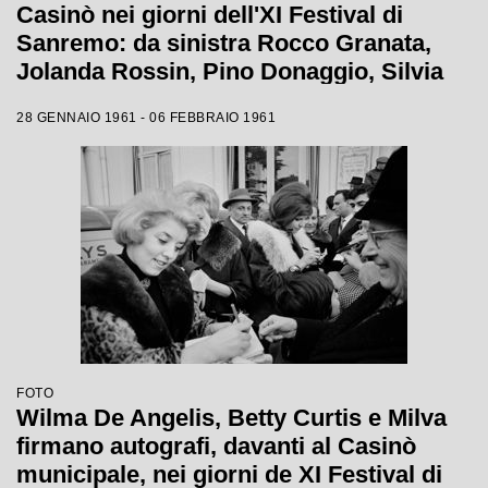
Casinò nei giorni dell'XI Festival di
Sanremo: da sinistra Rocco Granata,
Jolanda Rossin, Pino Donaggio, Silvia
Guidi, Little Tony, Nadia Liani, Tony
28 GENNAIO 1961 - 06 FEBBRAIO 1961
Renis e Betty Curtis
FOTO
Wilma De Angelis, Betty Curtis e Milva
firmano autografi, davanti al Casinò
municipale, nei giorni de XI Festival di