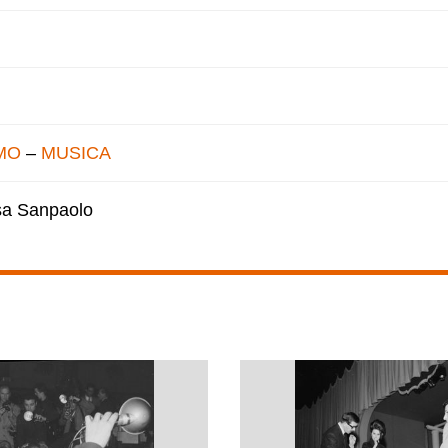
MO
–
MUSICA
esa Sanpaolo