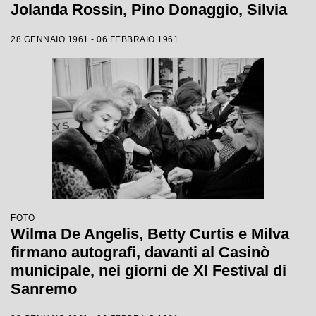
Jolanda Rossin, Pino Donaggio, Silvia
Guidi, Little Tony, Nadia Liani, Tony
28 GENNAIO 1961 - 06 FEBBRAIO 1961
Renis e Betty Curtis
FOTO
Wilma De Angelis, Betty Curtis e Milva
firmano autografi, davanti al Casinò
municipale, nei giorni de XI Festival di
Sanremo