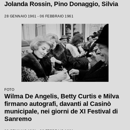
Jolanda Rossin, Pino Donaggio, Silvia
Guidi, Little Tony, Nadia Liani, Tony
28 GENNAIO 1961 - 06 FEBBRAIO 1961
Renis e Betty Curtis
FOTO
Wilma De Angelis, Betty Curtis e Milva
firmano autografi, davanti al Casinò
municipale, nei giorni de XI Festival di
Sanremo