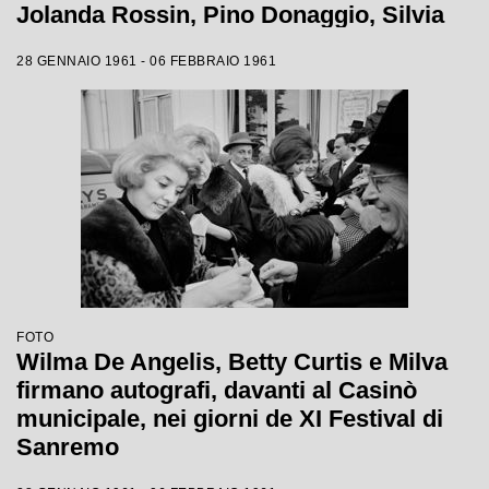
Jolanda Rossin, Pino Donaggio, Silvia
Guidi, Little Tony, Nadia Liani, Tony
28 GENNAIO 1961 - 06 FEBBRAIO 1961
Renis e Betty Curtis
FOTO
Wilma De Angelis, Betty Curtis e Milva
firmano autografi, davanti al Casinò
municipale, nei giorni de XI Festival di
Sanremo