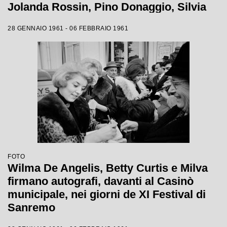
Jolanda Rossin, Pino Donaggio, Silvia
Guidi, Little Tony, Nadia Liani, Tony
28 GENNAIO 1961 - 06 FEBBRAIO 1961
Renis e Betty Curtis
FOTO
Wilma De Angelis, Betty Curtis e Milva
firmano autografi, davanti al Casinò
municipale, nei giorni de XI Festival di
Sanremo