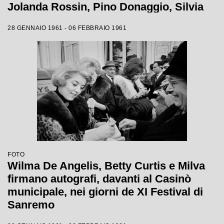
Jolanda Rossin, Pino Donaggio, Silvia
Guidi, Little Tony, Nadia Liani, Tony
28 GENNAIO 1961 - 06 FEBBRAIO 1961
Renis e Betty Curtis
FOTO
Wilma De Angelis, Betty Curtis e Milva
firmano autografi, davanti al Casinò
municipale, nei giorni de XI Festival di
Sanremo