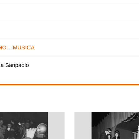
MO
–
MUSICA
esa Sanpaolo