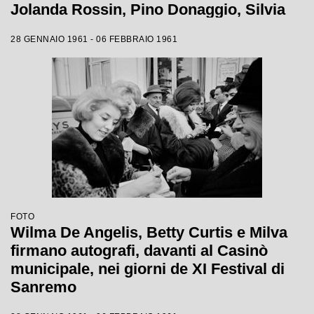
Jolanda Rossin, Pino Donaggio, Silvia
Guidi, Little Tony, Nadia Liani, Tony
28 GENNAIO 1961 - 06 FEBBRAIO 1961
Renis e Betty Curtis
FOTO
Wilma De Angelis, Betty Curtis e Milva
firmano autografi, davanti al Casinò
municipale, nei giorni de XI Festival di
Sanremo