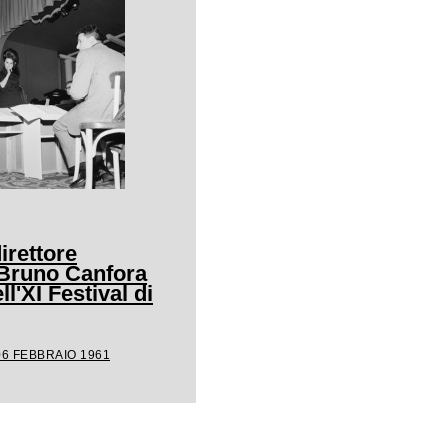
irettore
 Bruno Canfora
ll'XI Festival di
06 FEBBRAIO 1961