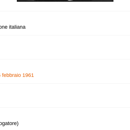
one italiana
6 febbraio 1961
logatore)