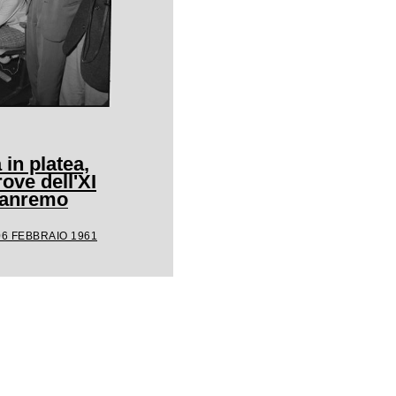
 in platea,
rove dell'XI
 Sanremo
06 FEBBRAIO 1961