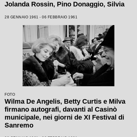
Jolanda Rossin, Pino Donaggio, Silvia
Guidi, Little Tony, Nadia Liani, Tony
28 GENNAIO 1961 - 06 FEBBRAIO 1961
Renis e Betty Curtis
FOTO
Wilma De Angelis, Betty Curtis e Milva
firmano autografi, davanti al Casinò
municipale, nei giorni de XI Festival di
Sanremo