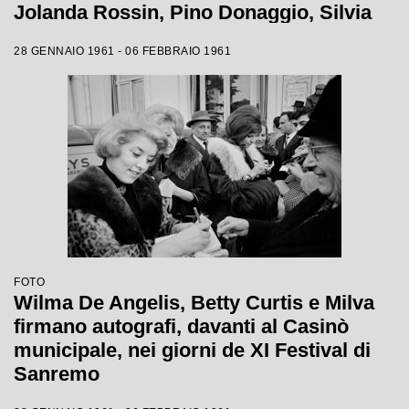
Jolanda Rossin, Pino Donaggio, Silvia
Guidi, Little Tony, Nadia Liani, Tony
28 GENNAIO 1961 - 06 FEBBRAIO 1961
Renis e Betty Curtis
FOTO
Wilma De Angelis, Betty Curtis e Milva
firmano autografi, davanti al Casinò
municipale, nei giorni de XI Festival di
Sanremo