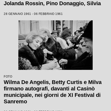
Jolanda Rossin, Pino Donaggio, Silvia
Guidi, Little Tony, Nadia Liani, Tony
28 GENNAIO 1961 - 06 FEBBRAIO 1961
Renis e Betty Curtis
FOTO
Wilma De Angelis, Betty Curtis e Milva
firmano autografi, davanti al Casinò
municipale, nei giorni de XI Festival di
Sanremo