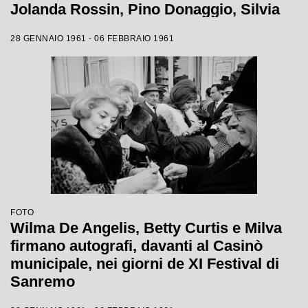
Jolanda Rossin, Pino Donaggio, Silvia
Guidi, Little Tony, Nadia Liani, Tony
28 GENNAIO 1961 - 06 FEBBRAIO 1961
Renis e Betty Curtis
FOTO
Wilma De Angelis, Betty Curtis e Milva
firmano autografi, davanti al Casinò
municipale, nei giorni de XI Festival di
Sanremo