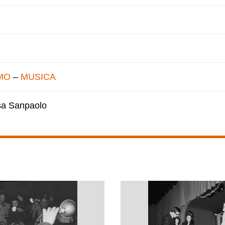
MO
–
MUSICA
esa Sanpaolo