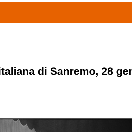
(current)
home
Chi siamo
Archivio Publifoto
Mostre
 italiana di Sanremo, 28 g