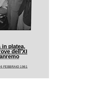
 in platea,
rove dell'XI
 Sanremo
06 FEBBRAIO 1961