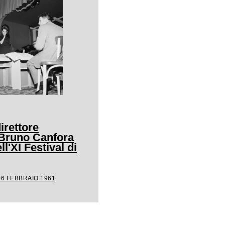
irettore
 Bruno Canfora
ll'XI Festival di
06 FEBBRAIO 1961