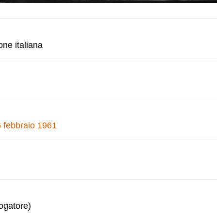
one italiana
6 febbraio 1961
logatore)