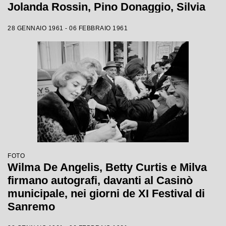
Jolanda Rossin, Pino Donaggio, Silvia
Guidi, Little Tony, Nadia Liani, Tony
28 GENNAIO 1961 - 06 FEBBRAIO 1961
Renis e Betty Curtis
FOTO
Wilma De Angelis, Betty Curtis e Milva
firmano autografi, davanti al Casinò
municipale, nei giorni de XI Festival di
Sanremo