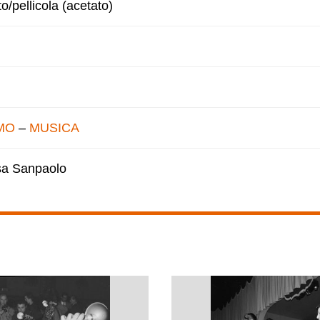
to/pellicola (acetato)
MO
–
MUSICA
esa Sanpaolo