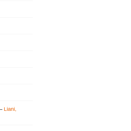
–
Liani,