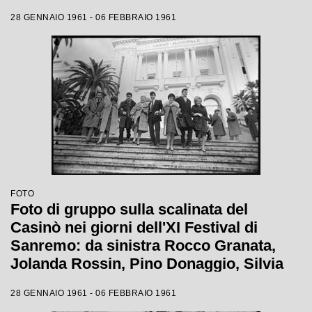
Jolanda Rossin, Silvia Guidi e Cocky
28 GENNAIO 1961 - 06 FEBBRAIO 1961
Mazzetti
FOTO
Foto di gruppo sulla scalinata del
Casinò nei giorni dell'XI Festival di
Sanremo: da sinistra Rocco Granata,
Jolanda Rossin, Pino Donaggio, Silvia
Guidi, Little Tony, Nadia Liani, Tony
28 GENNAIO 1961 - 06 FEBBRAIO 1961
Renis e Betty Curtis