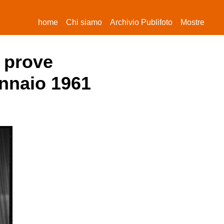
(current)
home
Chi siamo
Archivio Publifoto
Mostre
e prove
ennaio 1961