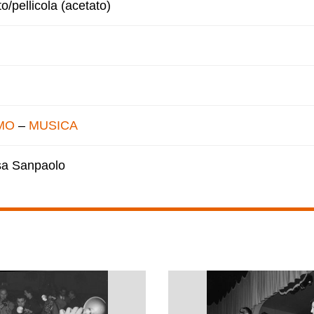
to/pellicola (acetato)
MO
–
MUSICA
esa Sanpaolo