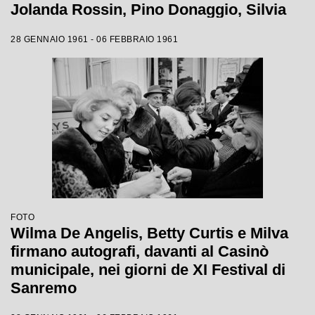
Jolanda Rossin, Pino Donaggio, Silvia
Guidi, Little Tony, Nadia Liani, Tony
28 GENNAIO 1961 - 06 FEBBRAIO 1961
Renis e Betty Curtis
FOTO
Wilma De Angelis, Betty Curtis e Milva
firmano autografi, davanti al Casinò
municipale, nei giorni de XI Festival di
Sanremo