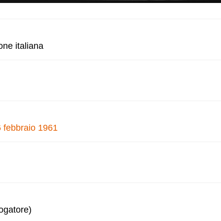
one italiana
6 febbraio 1961
logatore)