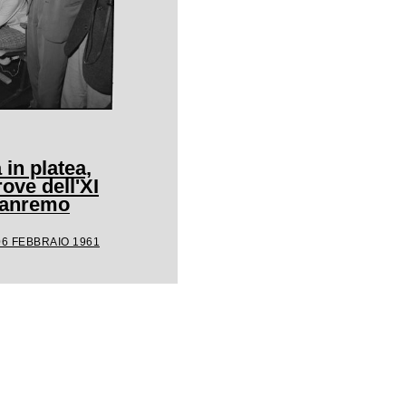
 in platea,
rove dell'XI
 Sanremo
06 FEBBRAIO 1961