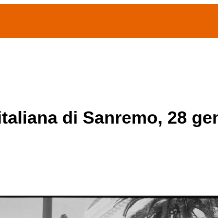
(current)
home
Chi siamo
Archivio Publifoto
Mostre
 italiana di Sanremo, 28 g