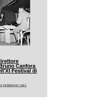
irettore
 Bruno Canfora
ll'XI Festival di
06 FEBBRAIO 1961