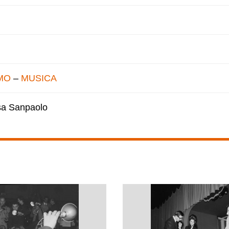
MO
–
MUSICA
esa Sanpaolo