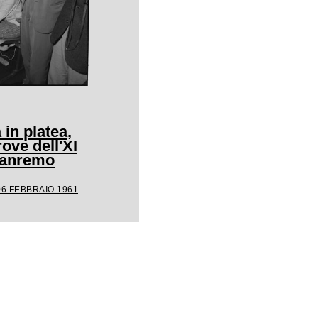
 in platea,
rove dell'XI
 Sanremo
06 FEBBRAIO 1961