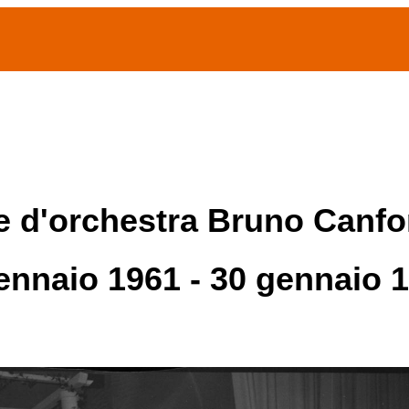
(current)
home
Chi siamo
Archivio Publifoto
Mostre
re d'orchestra Bruno Canfor
ennaio 1961 - 30 gennaio 