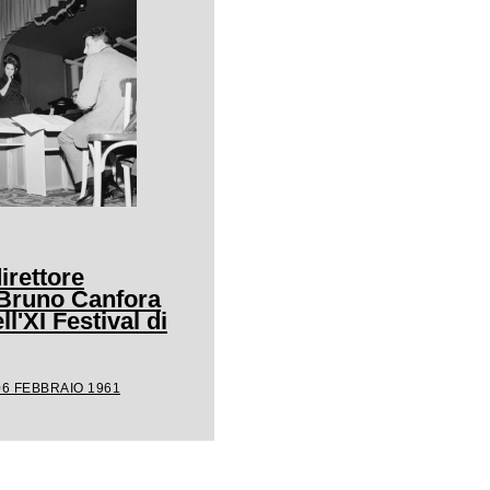
irettore
 Bruno Canfora
ll'XI Festival di
06 FEBBRAIO 1961