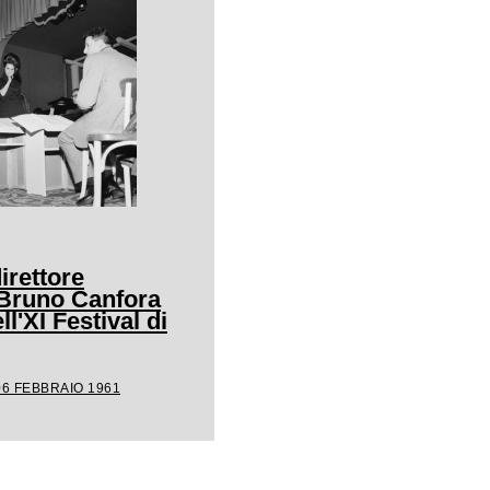
irettore
 Bruno Canfora
ll'XI Festival di
06 FEBBRAIO 1961