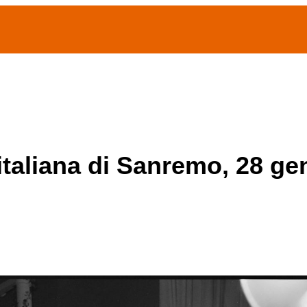
(current)
home
Chi siamo
Archivio Publifoto
Mostre
 italiana di Sanremo, 28 g