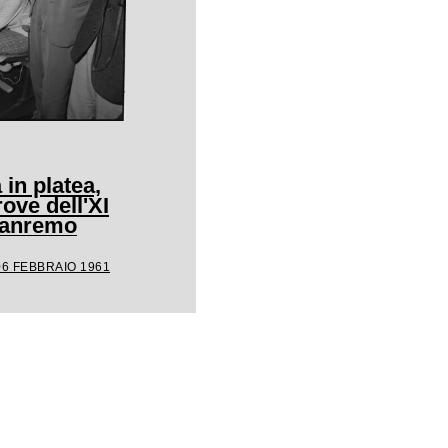
 in platea,
rove dell'XI
 Sanremo
06 FEBBRAIO 1961