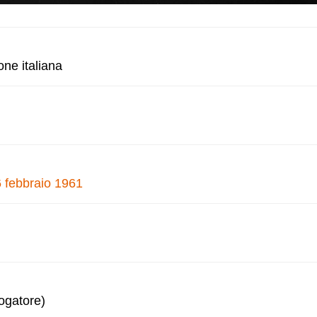
one italiana
6 febbraio 1961
logatore)