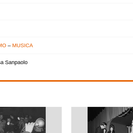
MO
–
MUSICA
esa Sanpaolo