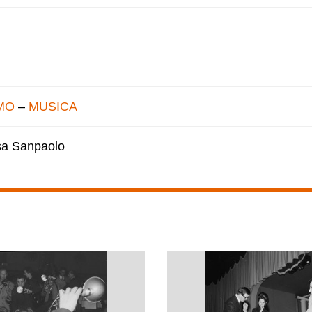
MO
–
MUSICA
esa Sanpaolo