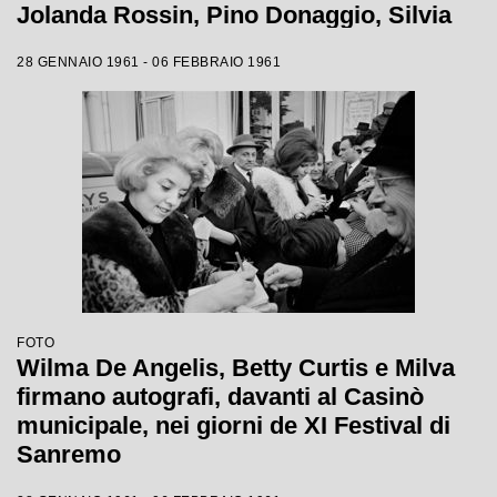
Jolanda Rossin, Pino Donaggio, Silvia
Guidi, Little Tony, Nadia Liani, Tony
28 GENNAIO 1961 - 06 FEBBRAIO 1961
Renis e Betty Curtis
FOTO
Wilma De Angelis, Betty Curtis e Milva
firmano autografi, davanti al Casinò
municipale, nei giorni de XI Festival di
Sanremo