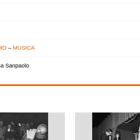
MO
–
MUSICA
esa Sanpaolo