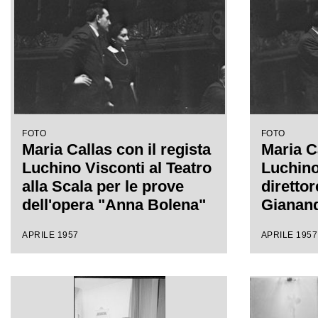
FOTO
FOTO
Maria Callas con il regista
Maria Ca
Luchino Visconti al Teatro
Luchino 
alla Scala per le prove
direttor
dell'opera "Anna Bolena"
Gianand
Teatro a
APRILE 1957
APRILE 1957
prove d
Bolena