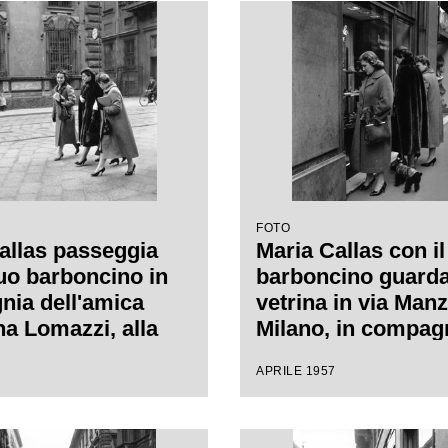
a Milano
FOTO
allas passeggia
Maria Callas con i
suo barboncino in
barboncino guard
ia dell'amica
vetrina in via Manz
a Lomazzi, alla
Milano, in compag
ra, e della sua
della sua segretari
APRILE 1957
ria, in via Manzoni
o