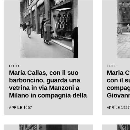
FOTO
FOTO
Maria Callas, con il suo
Maria C
barboncino, guarda una
con il 
vetrina in via Manzoni a
compagn
Milano in compagnia della
Giovann
sua segretaria
sua dest
APRILE 1957
APRILE 1957
segreta
a Milan