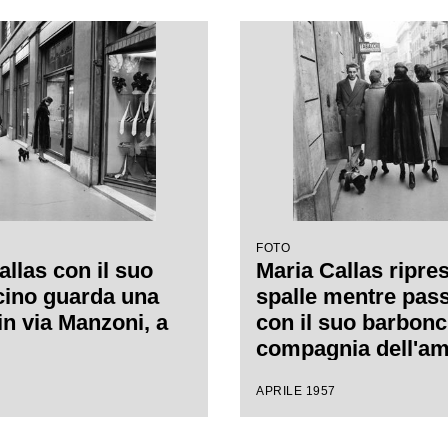
FOTO
allas con il suo
Maria Callas ripres
ino guarda una
spalle mentre pas
in via Manzoni, a
con il suo barbonc
compagnia dell'am
Giovanna Lomazzi,
APRILE 1957
destra, e della sua
segretaria, in via