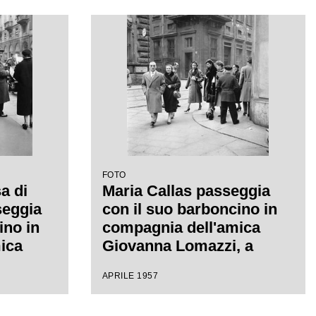
FOTO
a di
Maria Callas passeggia
seggia
con il suo barboncino in
ino in
compagnia dell'amica
ica
Giovanna Lomazzi, a
 a
sinistra, e della sua
APRILE 1957
segretaria, in via Manzoni
 Manzoni
a Milano