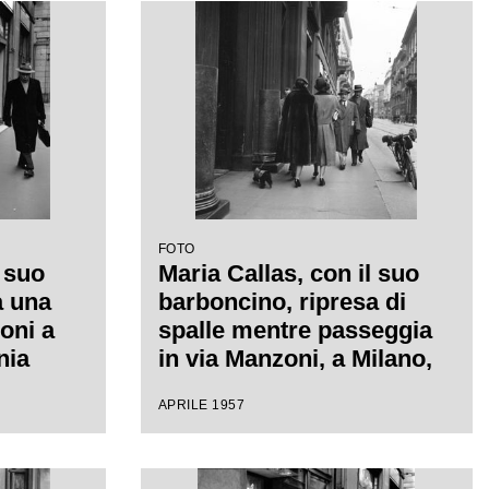
FOTO
l suo
Maria Callas, con il suo
a una
barboncino, ripresa di
oni a
spalle mentre passeggia
nia
in via Manzoni, a Milano,
a
con l'amica Giovanna
APRILE 1957
Lomazzi