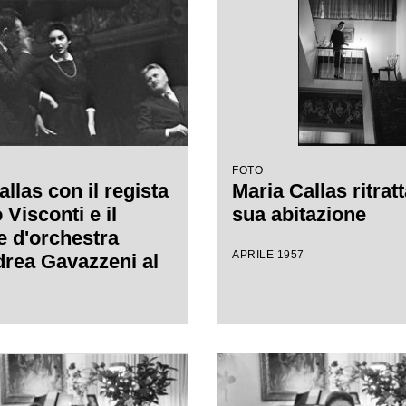
FOTO
llas con il regista
Maria Callas ritratt
Visconti e il
sua abitazione
e d'orchestra
APRILE 1957
rea Gavazzeni al
lla Scala per le
ell'opera "Anna
"