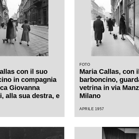
FOTO
allas con il suo
Maria Callas, con i
ino in compagnia
barboncino, guard
ica Giovanna
vetrina in via Manz
, alla sua destra, e
Milano
a segretaria, in via
APRILE 1957
 a Milano