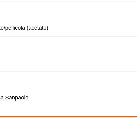
to/pellicola (acetato)
esa Sanpaolo