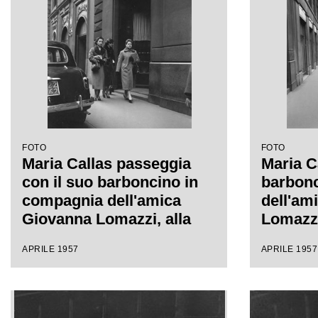
FOTO
FOTO
Maria Callas passeggia
Maria C
con il suo barboncino in
barbonc
compagnia dell'amica
dell'am
Giovanna Lomazzi, alla
Lomazzi
sua destra, e della sua
della su
APRILE 1957
APRILE 1957
segretaria, in via Manzoni
Manzoni
a Milano