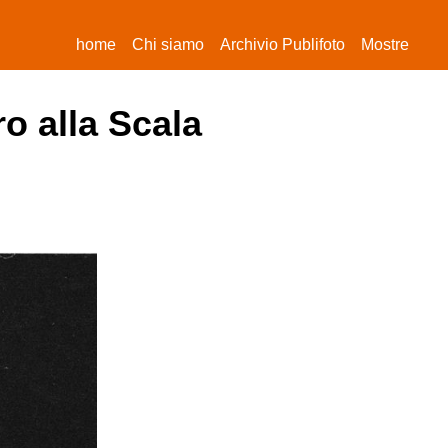
(current)
home
Chi siamo
Archivio Publifoto
Mostre
o alla Scala