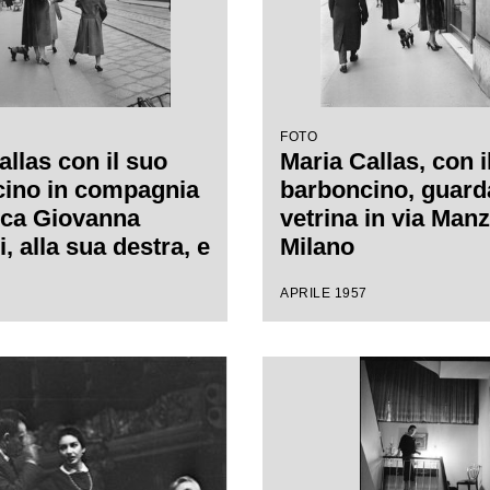
FOTO
allas con il suo
Maria Callas, con i
ino in compagnia
barboncino, guard
ica Giovanna
vetrina in via Manz
, alla sua destra, e
Milano
a segretaria, in via
APRILE 1957
 a Milano