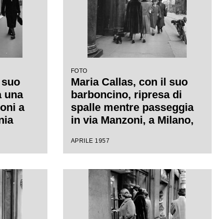
FOTO
l suo
Maria Callas, con il suo
a una
barboncino, ripresa di
oni a
spalle mentre passeggia
nia
in via Manzoni, a Milano,
a
con l'amica Giovanna
APRILE 1957
Lomazzi