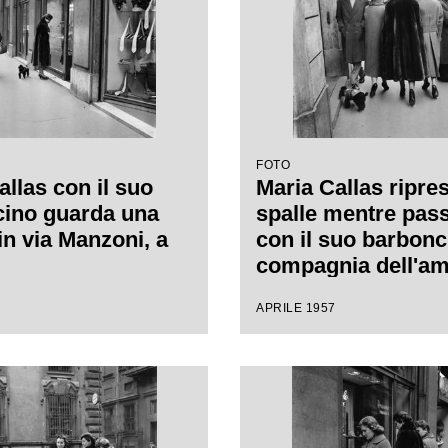
FOTO
allas con il suo
Maria Callas ripres
ino guarda una
spalle mentre pas
in via Manzoni, a
con il suo barbonc
compagnia dell'am
Giovanna Lomazzi,
APRILE 1957
destra, e della sua
segretaria, in via
a Milano