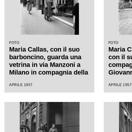
FOTO
FOTO
Maria Callas, con il suo
Maria C
barboncino, guarda una
con il 
vetrina in via Manzoni a
compagn
Milano in compagnia della
Giovann
sua segretaria
sua dest
APRILE 1957
APRILE 1957
segreta
a Milan