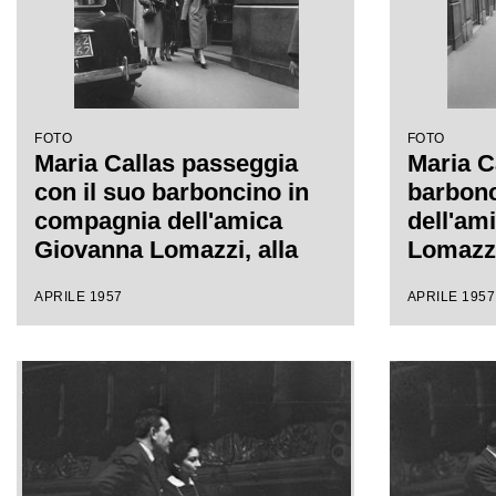
FOTO
FOTO
Maria Callas passeggia
Maria C
con il suo barboncino in
barbonc
compagnia dell'amica
dell'am
Giovanna Lomazzi, alla
Lomazzi
sua destra, e della sua
della su
APRILE 1957
APRILE 1957
segretaria, in via Manzoni
Manzoni
a Milano