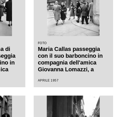
FOTO
a di
Maria Callas passeggia
seggia
con il suo barboncino in
ino in
compagnia dell'amica
ica
Giovanna Lomazzi, a
 a
sinistra, e della sua
APRILE 1957
segretaria, in via Manzoni
 Manzoni
a Milano