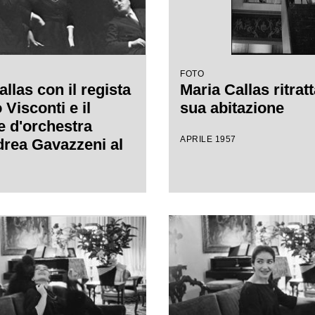
FOTO
llas con il regista
Maria Callas ritratt
Visconti e il
sua abitazione
e d'orchestra
APRILE 1957
rea Gavazzeni al
lla Scala per le
ell'opera "Anna
"