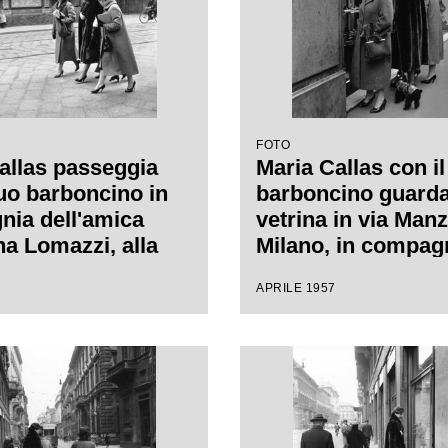
FOTO
allas passeggia
Maria Callas con i
suo barboncino in
barboncino guard
ia dell'amica
vetrina in via Manz
a Lomazzi, alla
Milano, in compag
ra, e della sua
della sua segretari
APRILE 1957
ria, in via Manzoni
o