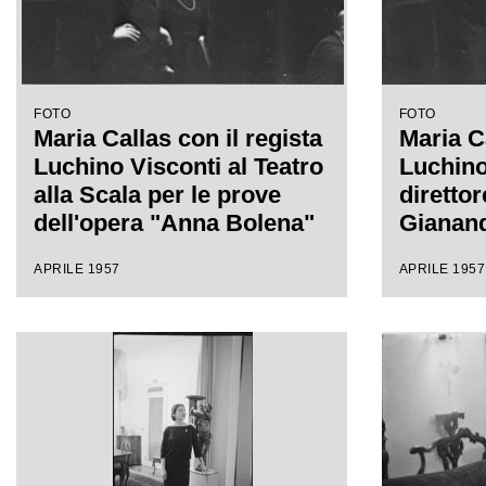
FOTO
FOTO
Maria Callas con il regista
Maria Ca
Luchino Visconti al Teatro
Luchino 
alla Scala per le prove
direttor
dell'opera "Anna Bolena"
Gianand
Teatro a
APRILE 1957
APRILE 1957
prove d
Bolena