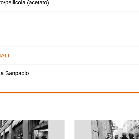
to/pellicola (acetato)
ALI
esa Sanpaolo