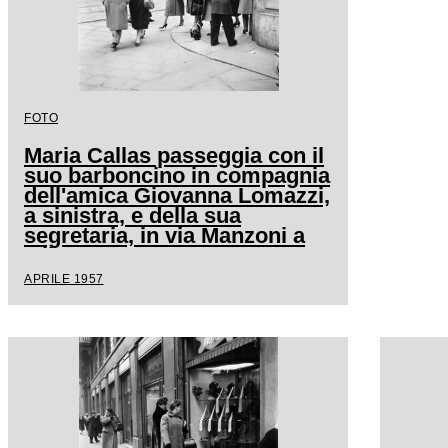
FOTO
Maria Callas passeggia con il
suo barboncino in compagnia
dell'amica Giovanna Lomazzi,
a sinistra, e della sua
segretaria, in via Manzoni a
Milano
APRILE 1957