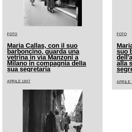
FOTO
FOTO
Maria Callas, con il suo
Maria
barboncino, guarda una
suo 
vetrina in via Manzoni a
dell
Milano in compagnia della
alla 
sua segretaria
segre
Mila
APRILE 1957
APRILE 