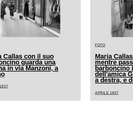
FOTO
 Callas con il suo
Maria Callas
oncino guarda una
mentre pass
na in via Manzoni, a
barboncino 
no
dell'amica 
a destra, e d
segretaria, 
1957
Milano
APRILE 1957