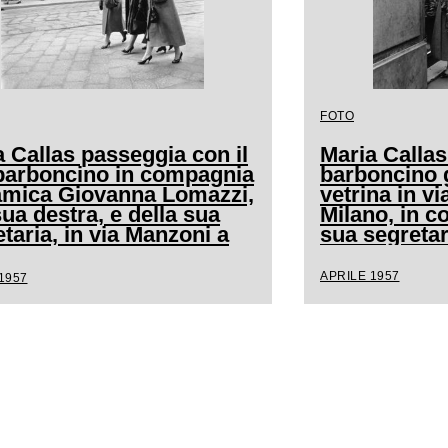
FOTO
 Callas passeggia con il
Maria Callas
barboncino in compagnia
barboncino 
'amica Giovanna Lomazzi,
vetrina in v
sua destra, e della sua
Milano, in c
taria, in via Manzoni a
sua segretar
no
APRILE 1957
1957