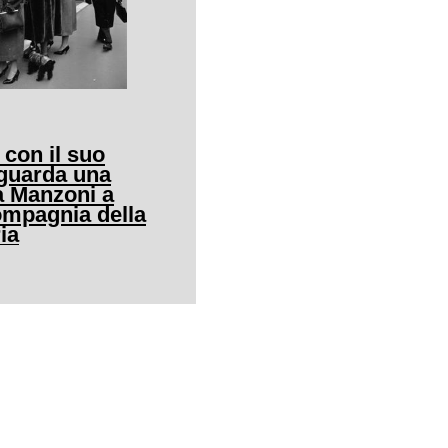
 con il suo
guarda una
ia Manzoni a
ompagnia della
ia