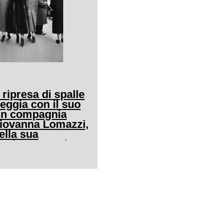
 ripresa di spalle
eggia con il suo
in compagnia
Giovanna Lomazzi,
ella sua
in via Manzoni a