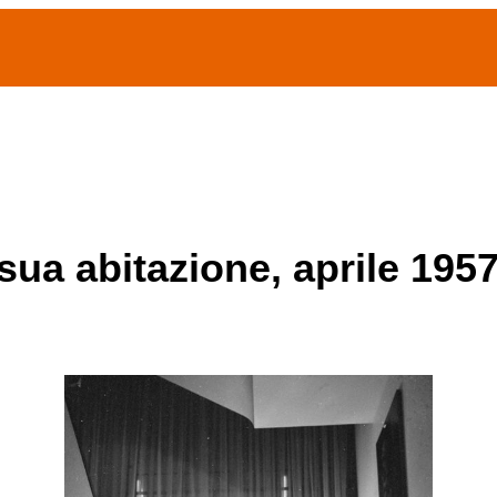
(current)
home
Chi siamo
Archivio Publifoto
Mostre
 sua abitazione, aprile 195