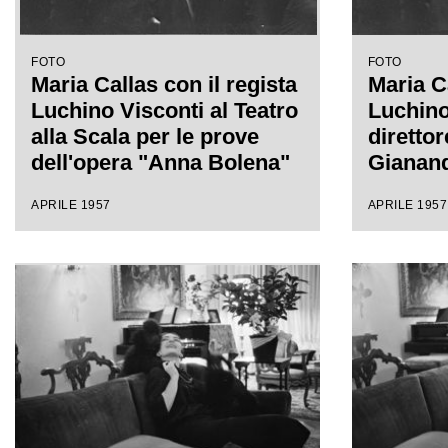
FOTO
FOTO
Maria Callas con il regista
Maria Ca
Luchino Visconti al Teatro
Luchino 
alla Scala per le prove
direttor
dell'opera "Anna Bolena"
Gianand
Teatro a
APRILE 1957
APRILE 1957
prove d
Bolena