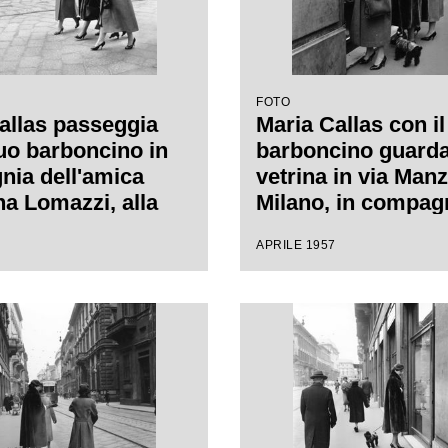
FOTO
allas passeggia
Maria Callas con i
suo barboncino in
barboncino guard
ia dell'amica
vetrina in via Manz
a Lomazzi, alla
Milano, in compag
ra, e della sua
della sua segretari
APRILE 1957
ria, in via Manzoni
o