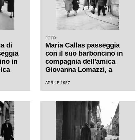
FOTO
a di
Maria Callas passeggia
seggia
con il suo barboncino in
ino in
compagnia dell'amica
ica
Giovanna Lomazzi, a
 a
sinistra, e della sua
APRILE 1957
segretaria, in via Manzoni
 Manzoni
a Milano