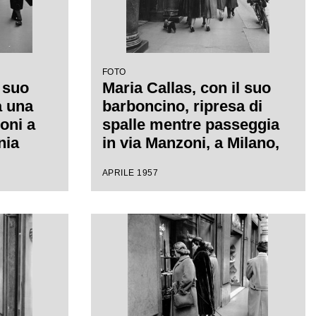
FOTO
l suo
Maria Callas, con il suo
a una
barboncino, ripresa di
oni a
spalle mentre passeggia
nia
in via Manzoni, a Milano,
a
con l'amica Giovanna
APRILE 1957
Lomazzi