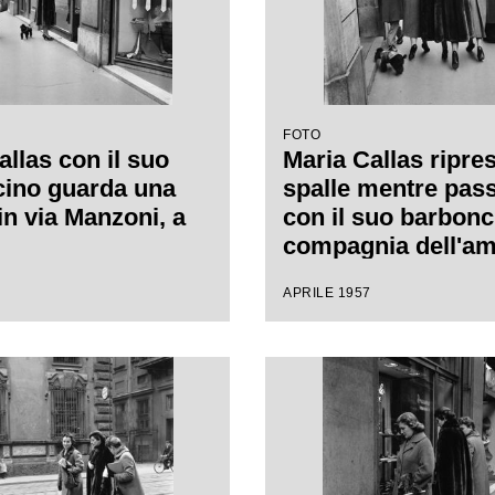
FOTO
allas con il suo
Maria Callas ripres
ino guarda una
spalle mentre pas
in via Manzoni, a
con il suo barbonc
compagnia dell'am
Giovanna Lomazzi,
APRILE 1957
destra, e della sua
segretaria, in via
a Milano