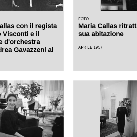
FOTO
llas con il regista
Maria Callas ritratt
Visconti e il
sua abitazione
e d'orchestra
APRILE 1957
rea Gavazzeni al
lla Scala per le
ell'opera "Anna
"