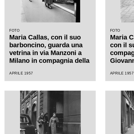
FOTO
FOTO
Maria Callas, con il suo
Maria C
barboncino, guarda una
con il 
vetrina in via Manzoni a
compagn
Milano in compagnia della
Giovann
sua segretaria
sua dest
APRILE 1957
APRILE 1957
segreta
a Milan