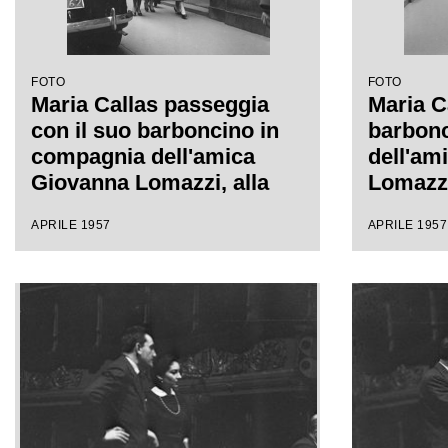
FOTO
FOTO
Maria Callas passeggia
Maria C
con il suo barboncino in
barbonc
compagnia dell'amica
dell'am
Giovanna Lomazzi, alla
Lomazzi
sua destra, e della sua
della su
APRILE 1957
APRILE 1957
segretaria, in via Manzoni
Manzoni
a Milano