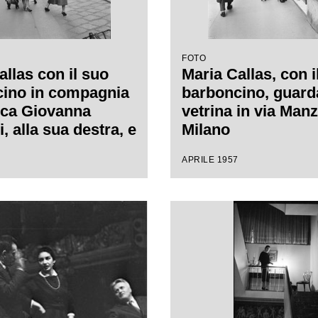
FOTO
allas con il suo
Maria Callas, con i
ino in compagnia
barboncino, guard
ica Giovanna
vetrina in via Manz
, alla sua destra, e
Milano
a segretaria, in via
APRILE 1957
 a Milano