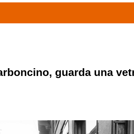
(current)
home
Chi siamo
Archivio Publifoto
Mostre
barboncino, guarda una vet