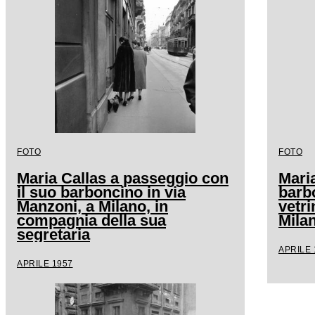
FOTO
FOTO
Maria Callas a passeggio con
Maria
il suo barboncino in via
barb
Manzoni, a Milano, in
vetri
compagnia della sua
Mila
segretaria
APRILE 
APRILE 1957