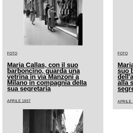
FOTO
FOTO
Maria Callas, con il suo
Maria
barboncino, guarda una
suo 
vetrina in via Manzoni a
dell
Milano in compagnia della
alla 
sua segretaria
segre
Mila
APRILE 1957
APRILE 