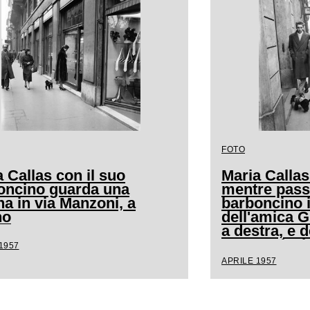
FOTO
 Callas con il suo
Maria Callas
oncino guarda una
mentre pass
na in via Manzoni, a
barboncino 
no
dell'amica 
a destra, e d
segretaria, 
1957
Milano
APRILE 1957