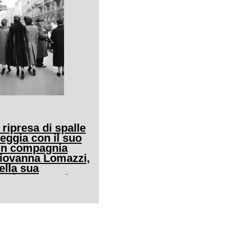
 ripresa di spalle
eggia con il suo
in compagnia
Giovanna Lomazzi,
ella sua
in via Manzoni a