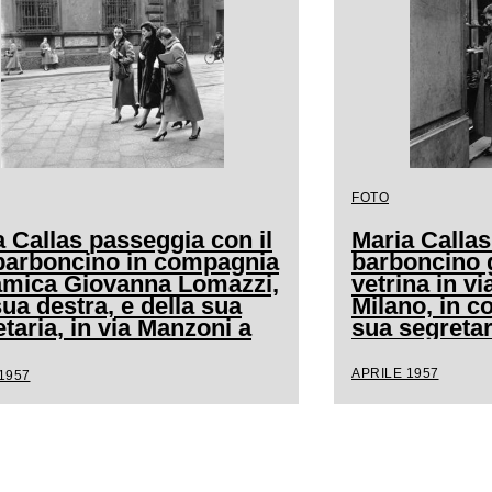
FOTO
 Callas passeggia con il
Maria Callas
barboncino in compagnia
barboncino 
'amica Giovanna Lomazzi,
vetrina in v
sua destra, e della sua
Milano, in c
taria, in via Manzoni a
sua segretar
no
APRILE 1957
1957